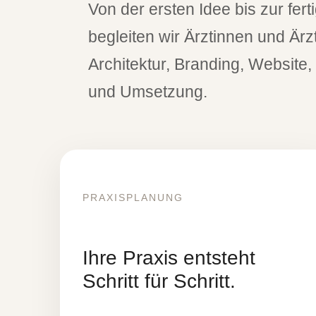
Von der ersten Idee bis zur fert
begleiten wir Ärztinnen und Ärz
Architektur, Branding, Website
und Umsetzung.
Erstgespräch vereinbaren
Uns
PRAXISPLANUNG
Ihre Praxis entsteht
120+
360°
1
Schritt für Schritt.
Begleitete Projekte
Praxisbegleitung
Ansprech